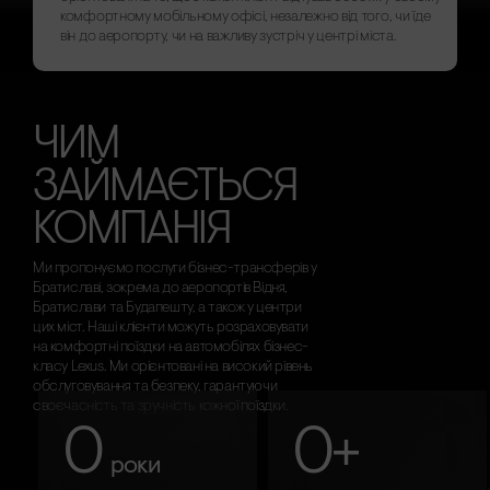
комфортному мобільному офісі, незалежно від того, чи їде
він до аеропорту, чи на важливу зустріч у центрі міста.
ЧИМ
ЗАЙМАЄТЬСЯ
КОМПАНІЯ
Ми пропонуємо послуги бізнес-трансферів у
Братиславі, зокрема до аеропортів Відня,
Братислави та Будапешту, а також у центри
цих міст. Наші клієнти можуть розраховувати
на комфортні поїздки на автомобілях бізнес-
класу Lexus. Ми орієнтовані на високий рівень
обслуговування та безпеку, гарантуючи
своєчасність та зручність кожної поїздки.
0
0
+
роки