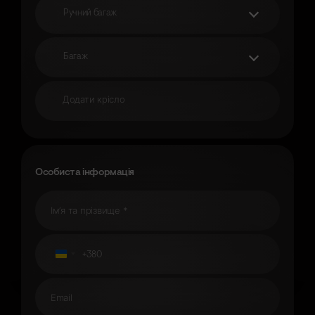
Ручний багаж
Багаж
Додати крісло
Особиста інформація
+380
Ukraine
+380