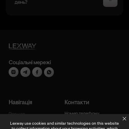
день?
Соціальні мережі
Навігація
Контакти
Номер телефону
Про нас
+421 94 064 2727
Lexway use cookies and similar technologies on this website
Переваги