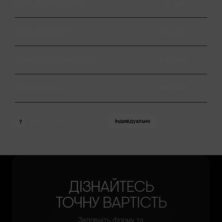
Bratislava Vienna Center
120 EUR
Bratislava Budapest
300 EUR
Bratislava Budapest Airport
350 EUR
Bratislava Prague
490 EUR
Оренда особистого водія
Індивідуально
?
ДІЗНАЙТЕСЬ
ТОЧНУ ВАРТІСТЬ
Заповніть форму та