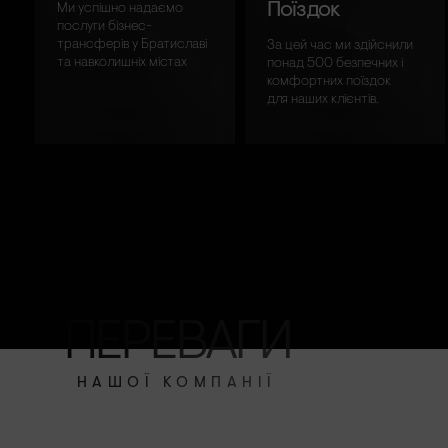
Поїздок
Ми успішно надаємо
послуги бізнес-
трансферів у Братиславі
За цей час ми здійснили
та навколишніх містах
понад 500 безпечних і
комфортних поїздок
для наших клієнтів.
ПЕРЕВАГИ
НАШОЇ КОМПАНІЇ
Ь