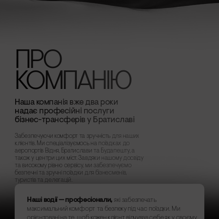
ПРО
КОМПАНІЮ
Наша компанія вже два роки
надає професійні послуги
бізнес-трансферів у Братиславі
Забезпечуючи комфорт та зручність для наших
клієнтів. Ми спеціалізуємось на поїздках до
аеропортів Відня, Братислави та Будапешту, а
також у центри цих міст. Завдяки нашому досвіду
та високому рівню сервісу, ми забезпечуємо
безпечні та зручні поїздки для бізнесменів,
туристів та делегацій.
Наші водії — професіонали,
які забезпечать
максимальний комфорт та безпеку під час поїздки. Ми
орієнтовані на те, щоб кожен клієнт відчував себе як у своєму