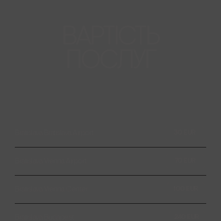
ВАРТІСТЬ
ПОСЛУГ
Bratislava Bratislava Airport
30 EUR
Bratislava Vienna Airport
70 EUR
Bratislava Vienna Center
100 EUR
Bratislava Budapest
240 EUR