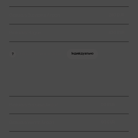
Bratislava Budapest Airport
280 EUR
Bratislava Prague
430 EUR
Оренда особистого водія
Індивідуально
?
Bratislava Bratislava Airport
50 EUR
Bratislava Vienna Airport
90 EUR