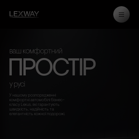
ваш комфортний
ПРОСТІР
у русі
У нашому розпорядженні
комфортні автомобілі бізнес-
класу Lexus, які гарантують
швидкість, надійність та
елегантність кожної подорожі.