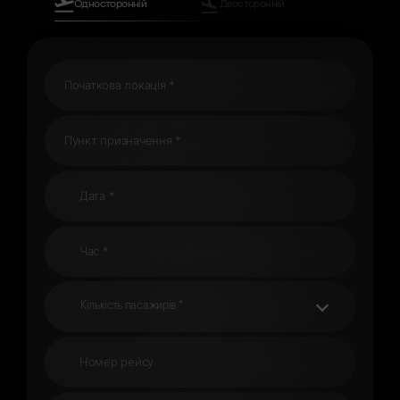
Односторонній
Двосторонній
Кількість пасажирів *