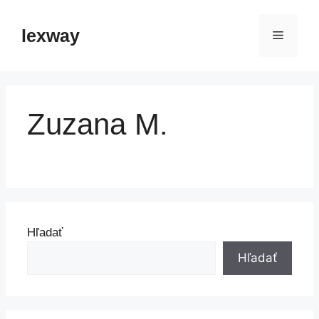
Preskočiť
na
lexway
Menu
obsah
Zuzana M.
Hľadať
Hľadať