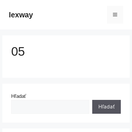
Preskočiť
na
lexway
Menu
obsah
05
Hľadať
Hľadať